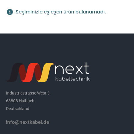
Seçiminizle eşleşen ürün bulunamadı.
Industriestrasse West 3,
63808 Haibach
Deutschland
info@nextkabel.de