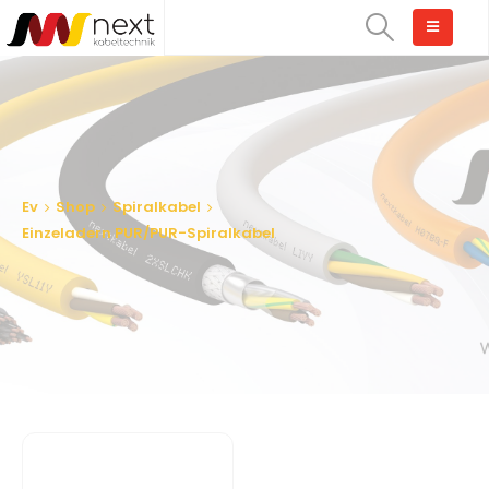
Ev
Shop
Spiralkabel
Einzeladern PUR/PUR-Spiralkabel