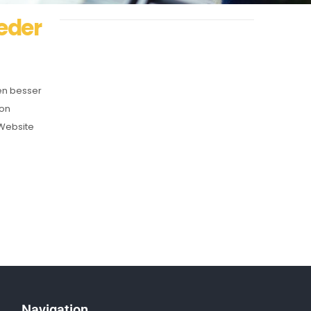
eder
en besser
von
 Website
Navigation